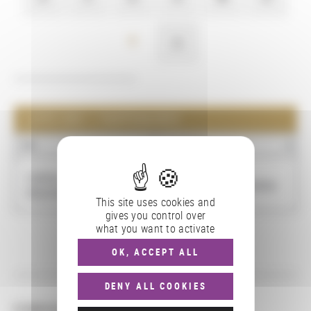
Y
Z
LISTE DES 1 PARTENAIRES
NOM
LOCALISATION
Yvelines. Archives
Saint-Quentin-en-Yvelines
départementales
This site uses cookies and
gives you control over
what you want to activate
OK, ACCEPT ALL
Pagination
DENY ALL COOKIES
CONSULTER