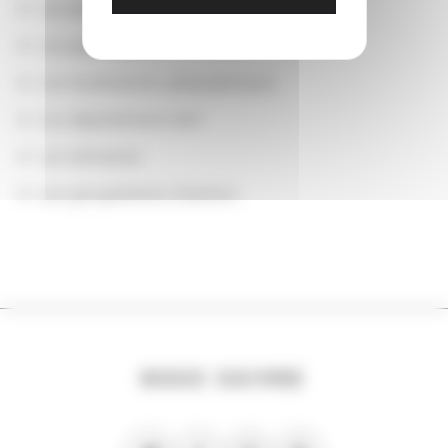
Les actions
Les partenaires
Les localisations géographiques
Les départements BnF
Les domaines
Les groupements d'actions
NOUS SUIVRE