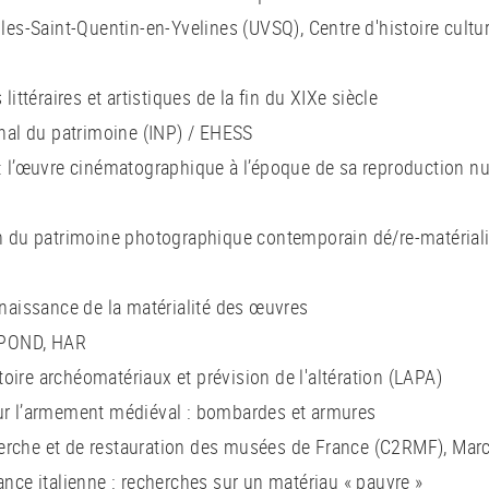
illes-Saint-Quentin-en-Yvelines (UVSQ), Centre d'histoire cult
littéraires et artistiques de la fin du XIXe siècle
ional du patrimoine (INP) / EHESS
s : l’œuvre cinématographique à l’époque de sa reproduction 
ion du patrimoine photographique contemporain dé/re-matérial
aissance de la matérialité des œuvres
UPOND, HAR
oire archéomatériaux et prévision de l'altération (LAPA)
sur l’armement médiéval : bombardes et armures
herche et de restauration des musées de France (C2RMF), Ma
ance italienne : recherches sur un matériau « pauvre »