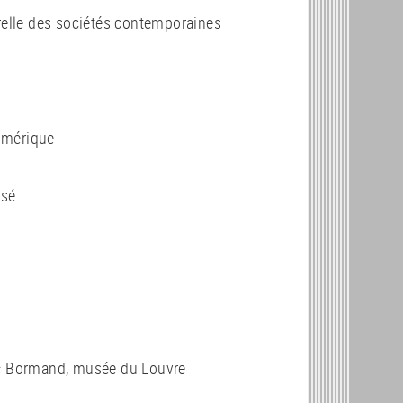
urelle des sociétés contemporaines
numérique
isé
rc Bormand, musée du Louvre