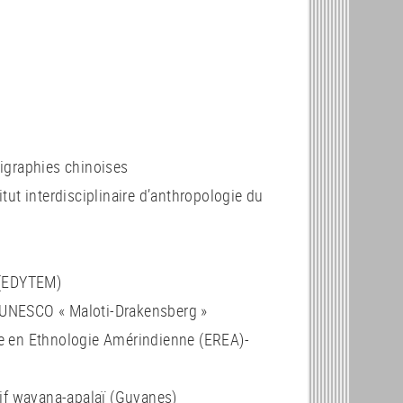
lligraphies chinoises
itut interdisciplinaire d’anthropologie du
 (EDYTEM)
en UNESCO « Maloti-Drakensberg »
e en Ethnologie Amérindienne (EREA)-
tif wayana-apalaï (Guyanes)