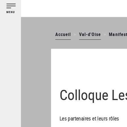
Aller
au
contenu
principal
Accueil
Val-d'Oise
Manifes
Colloque Le
Les partenaires et leurs rôles