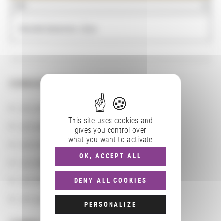
NOM
Wartelle-Sakamoto, Clara
CONSULTER
Les actions
This site uses cookies and
Les partenaires
gives you control over
what you want to activate
Les localisations géographiques
OK, ACCEPT ALL
Les départements BnF
Les domaines
DENY ALL COOKIES
Les groupements d'actions
PERSONALIZE