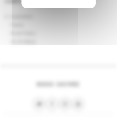
COMPLÉMENTS
localisation
France
Île-de-France
Val-de-Marne
NOUS SUIVRE