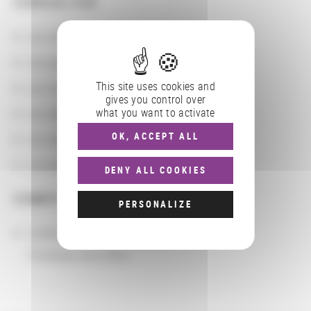
CONSULTER
Les actions
Les partenaires
This site uses cookies and
Les localisations géographiques
gives you control over
what you want to activate
Les départements BnF
OK, ACCEPT ALL
Les domaines
Les groupements d'actions
DENY ALL COOKIES
COMPLÉMENTS
PERSONALIZE
Localisation
Fontenay-sous-Bois