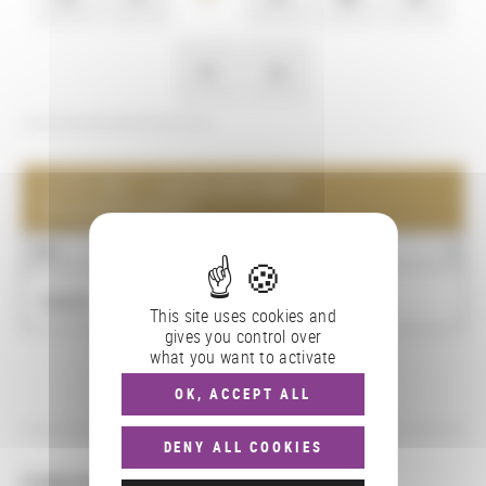
Y
Z
LISTE DES 1 LOCALISATIONS
GÉOGRAPHIQUES
NOM
TYPE
PAYS
Ukraine
pays
This site uses cookies and
gives you control over
what you want to activate
OK, ACCEPT ALL
Pagination
DENY ALL COOKIES
CONSULTER