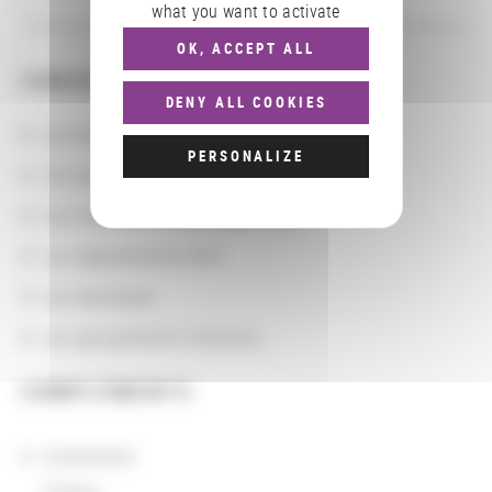
what you want to activate
OK, ACCEPT ALL
CONSULTER
DENY ALL COOKIES
Les actions
PERSONALIZE
Les partenaires
Les localisations géographiques
Les départements BnF
Les domaines
Les groupements d'actions
COMPLÉMENTS
localisation
France