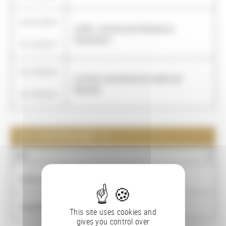
01/01/2014
CURR : Cultures des Révoltes et
-
Révolutions
31/12/2017
01/10/2010
Le fonds Jean-Baptiste Colbert de
-
Beaulieu
01/10/2012
LES PARTENAIRES : 2
NOM
Centre régional des lettres (Basse-Normandie)
Université de Caen
This site uses cookies and
gives you control over