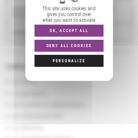
Groupe d'Études et de Recherche Interdisciplinaire en
This site uses cookies and
gives you control over
Information et COmmunication
what you want to activate
OK, ACCEPT ALL
Université Lille 3 Charles de Gaulle
DENY ALL COOKIES
PERSONALIZE
CONSULTER
Les actions
Les partenaires
Les localisations géographiques
Les départements BnF
Les domaines