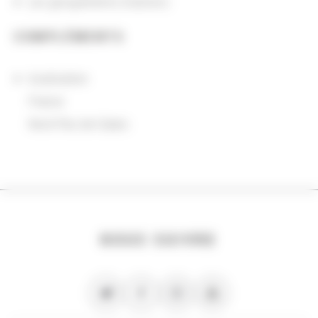
Les groupements d'actions
COMPLÉMENTS
localisation
France
Nord-Pas-de-Calais
NOUS SUIVRE