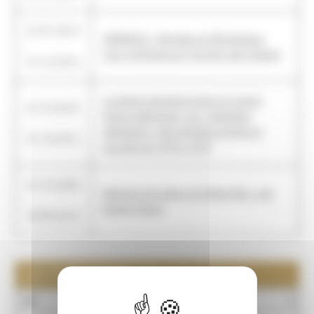
01/01/2014
DOREMUS : DOnnées en REutilisation
-
pour la Musique en fonction des USages
31/12/2016
Le clergé catholique face à la guerre
01/10/2010
franco-allemande : les « Semaines
-
religieuses » des diocèses envahis et
01/10/2012
occupés de 1870 à 1873
01/10/2009
Matrices de sceaux du Moen-Âge : une
-
étude critique
30/09/2012
LES PARTENAIRES : 2
NOM