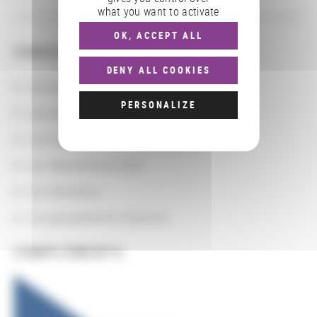
what you want to activate
OK, ACCEPT ALL
CONSULTER
DENY ALL COOKIES
Les actions
PERSONALIZE
Les partenaires
Les localisations géographiques
Les départements BnF
Les domaines
Les groupements d'actions
COMPLÉMENTS