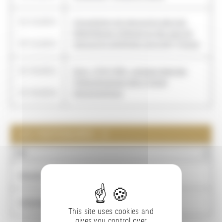
01/12/2013
Consultation de manuscrits dans les
-
bibliothèques tchèques en lien avec les
07/12/2013
manuscrits bohémiens de la BnF, Prague
01/10/2012
Paris, 1918-1948 : capitale rêvée des
-
Tchécoslovaques dans l'image
31/10/2014
photographique
LES PARTENAIRES : 2
NOM
Národní galerie
PARKMANN, Fedora
This site uses cookies and
gives you control over