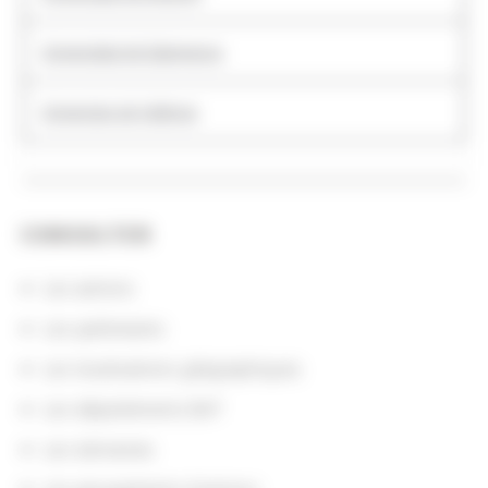
Universidad de Salamanca
Universitat de València
CONSULTER
Les actions
Les partenaires
Les localisations géographiques
Les départements BnF
Les domaines