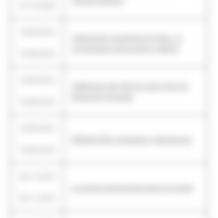
Cultural Heritage
31/12/2020
15/04/2016
Colecciones museisticas en linea : la
-
numismatica como ensayo, Madrid
15/04/2016
13/04/2016
Célébration des 400 ans de la mort de
-
Miguel de Cervantès
13/04/2016
15/03/2016
-
REBIUN-CERL Conference, Salamanque
15/03/2016
20/11/2015
-
La presse hispanophone dans le monde
20/11/2015