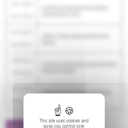
16/11/2015
Conférence internationale supérieure
-
d'archivistique (CISA)
20/11/2015
07/10/2015
LIBER 15 Feria Internacional del Libro,
-
Madrid
09/10/2015
20/09/2015
Congrès de l'Association internationale de
-
bibliophilie, Madrid
27/09/2015
03/07/2015
Michael Culture Association Workshop,
-
Barcelone
03/07/2015
This site uses cookies and
gives you control over
AFFICHER TOUTES LES ACTIONS