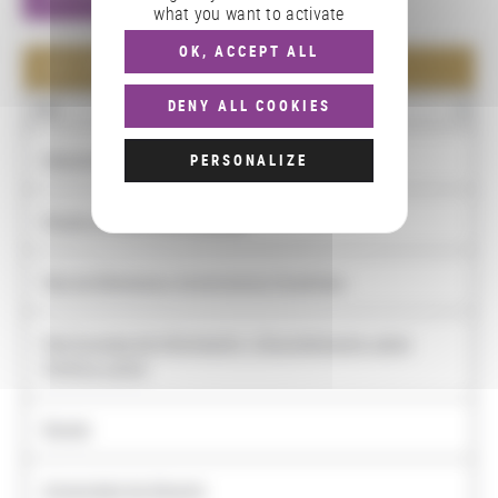
what you want to activate
OK, ACCEPT ALL
LES PARTENAIRES : 8
DENY ALL COOKIES
NOM
Bibliothèque nationale d'Espagne
PERSONALIZE
Museo arqueologico nacional
Red de Bibliotecas Universitarias Españolas
Red Europea de Información y Documentación sobre
América Latina
Render
Universidad de Alicante