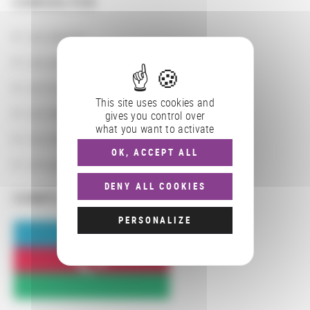
CONSULTER
Les actions
Les partenaires
Les localisations géographiques
This site uses cookies and
Les départements BnF
gives you control over
what you want to activate
Les domaines
OK, ACCEPT ALL
Les groupements d'actions
DENY ALL COOKIES
COMPLÉMENTS
PERSONALIZE