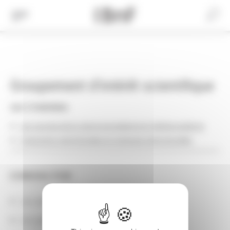
Cookies management panel
Aller
au
Recherche
contenu
principal
Groupement d'intérêt scientifique
Les 2 membres
Les sources de la culture européenne et méditerranéenne
Institutions patrimoniales et pratiques interculturelles
CONSULTER
Les actions
Les partenaires