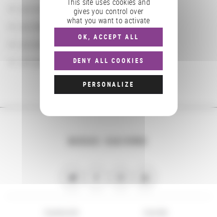
This site uses cookies and
Les localisations géographiques
gives you control over
what you want to activate
Les départements BnF
OK, ACCEPT ALL
Les domaines
Les groupements d'actions
DENY ALL COOKIES
PERSONALIZE
NOUS SUIVRE
PLAN DU SITE
FLUX RSS