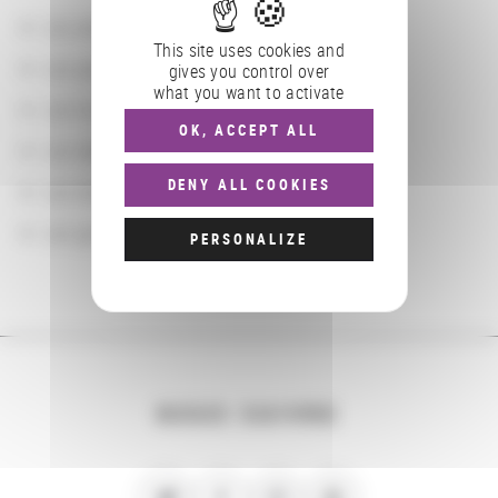
Les actions
This site uses cookies and
Les partenaires
gives you control over
what you want to activate
Les localisations géographiques
OK, ACCEPT ALL
Les départements BnF
DENY ALL COOKIES
Les domaines
Les groupements d'actions
PERSONALIZE
NOUS SUIVRE