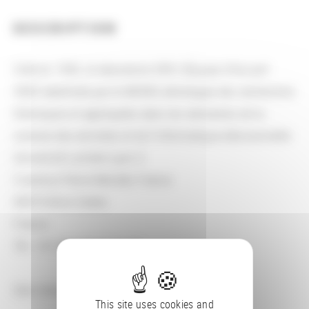
DESCRIPTION
Créé en 1995, le laboratoire ERIC (Équipe d’Accueil
3083 labellisée par le MESRI) développe des recherches
théoriques et appliquées dans les domaines de la
science des données et de l’informatique décisionnelle
Université Lumière Lyon 2
5 avenue Pierre Mendès France
69676 Bron Cedex
France
Tél. +33 (0)4 78 77 31 54
Site internet :
https://eric.msh-lse.fr/
This site uses cookies and