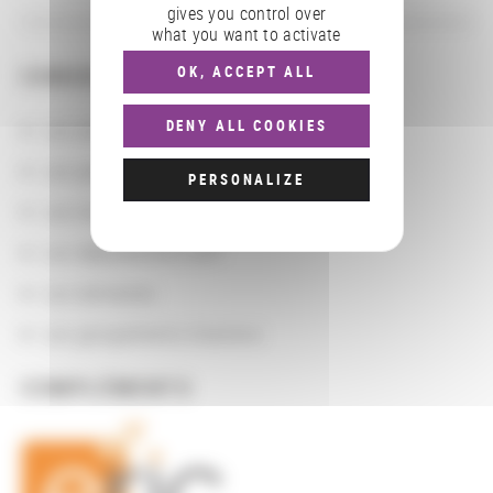
gives you control over
what you want to activate
OK, ACCEPT ALL
CONSULTER
DENY ALL COOKIES
Les actions
Les partenaires
PERSONALIZE
Les localisations géographiques
Les départements BnF
Les domaines
Les groupements d'actions
COMPLÉMENTS