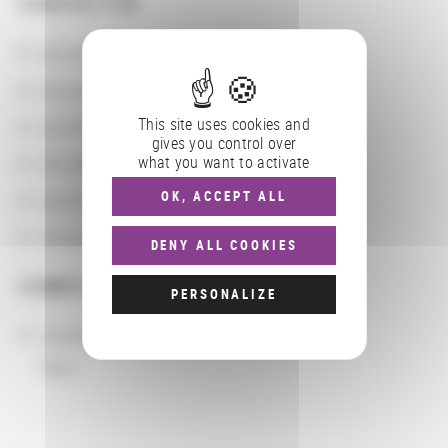
CONSULTER
Les actions
Les partenaires
This site uses cookies and
Les localisations géographiques
gives you control over
what you want to activate
Les départements BnF
OK, ACCEPT ALL
Les domaines
Les groupements d'actions
DENY ALL COOKIES
COMPLÉMENTS
PERSONALIZE
Localisation
Paris