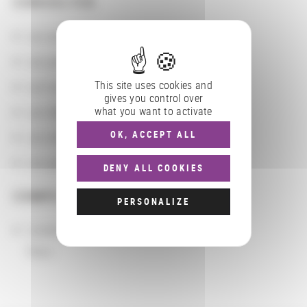
CONSULTER
Les actions
Les partenaires
This site uses cookies and
Les localisations géographiques
gives you control over
what you want to activate
Les départements BnF
OK, ACCEPT ALL
Les domaines
Les groupements d'actions
DENY ALL COOKIES
COMPLÉMENTS
PERSONALIZE
Localisation
Paris