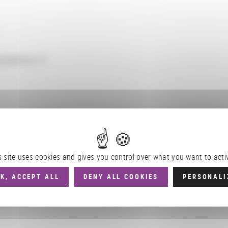
[at]ehess.fr
s site uses cookies and gives you control over what you want to acti
K, ACCEPT ALL
DENY ALL COOKIES
PERSONALI
ues