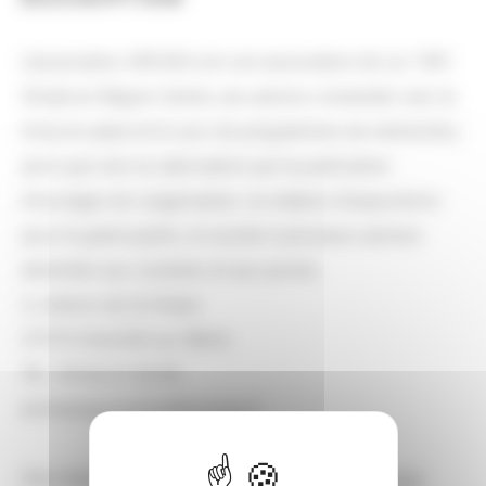
L'association ARCHEA est une association de Loi 1901.
Située en Région Centre, ses actions s'orientent vers la
mise en place et le suivi de programmes de recherches,
ainsi que vers la valorisation par la publication
d'ouvrages de vulgarisation, la création d'expositions
pour le grand public, le soutien à plusieurs actions
destinées aux scolaires et aux jeunes.
3, chemin de St Hilaire
37370 Chemillé-sur-Dême
Tel.: 09.63.27.43.06
archearegioncentre@orange.fr
Site internet :
https://www.archearegioncentre.org/