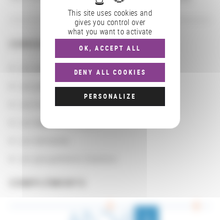
This site uses cookies and
gives you control over
what you want to activate
CONSULTER
OK, ACCEPT ALL
Les actions
DENY ALL COOKIES
Les partenaires
PERSONALIZE
Les localisations géographiques
Les départements BnF
Les domaines
Les groupements d'actions
COMPLÉMENTS