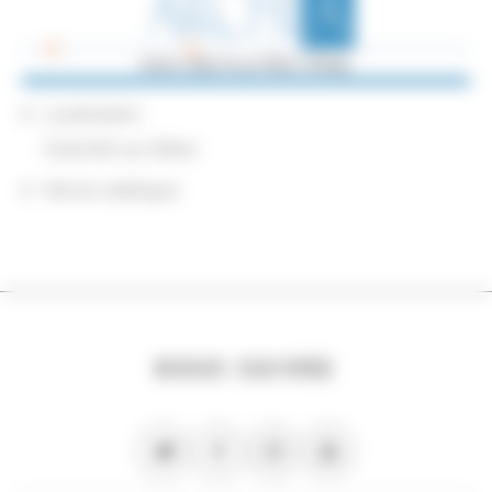
Localisation
Chemillé-sur-Dême
Notice catalogue
NOUS SUIVRE