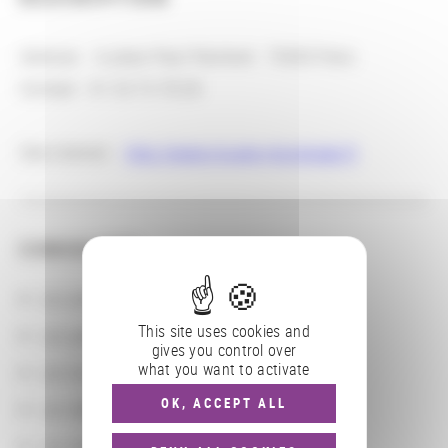
Adresse : 6 place Paul-Painlevé : 75005 Paris
Contact : 01.53.73.78.00
Site internet :
http://www.musee-moyenage.fr
CONSULTER
Les actions
This site uses cookies and
Les partenaires
gives you control over
what you want to activate
Les localisations géographiques
OK, ACCEPT ALL
Les départements BnF
Les domaines