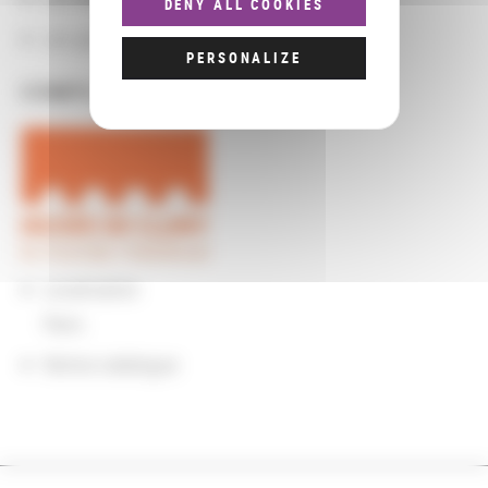
DENY ALL COOKIES
Les groupements d'actions
PERSONALIZE
COMPLÉMENTS
Localisation
Paris
Notice catalogue