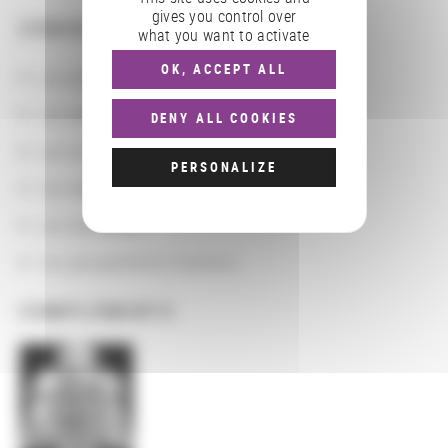
gives you control over
CONSULTER
what you want to activate
OK, ACCEPT ALL
Les actions
Les partenaires
DENY ALL COOKIES
Les localisations géographiques
PERSONALIZE
Les départements BnF
Les domaines
Les groupements d'actions
COMPLÉMENTS