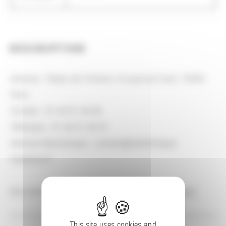
DESCRIPTION
Adresse : Palais de l'Institut, 23 quai de Conti, 75006
Paris
Contact : 01 44 41 44 06
Télécopie : 01 44 41 44 07
Adresse électronique : contact@bibliotheque-
mazarine.fr
Site internet :
http://www.bibliotheque-mazarine.fr
This site uses cookies and