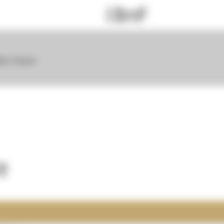
dio France
e