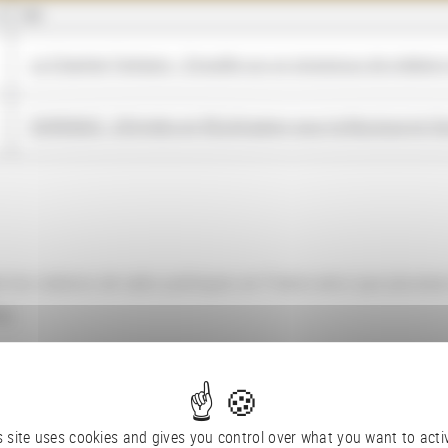
NOM
Le Chantier Fantasio : Enquête sur un processus de créatio
DOREMUS : DOnnées en REutilisation pour la Musique en fo
re les stations de radio publiques en France ainsi que plusie
dy
s site uses cookies and gives you control over what you want to acti