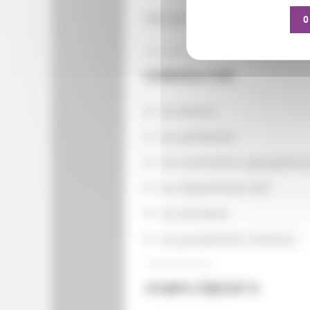
Site web :
http://www.radiofrance
O
CONSULTER
Les actions
Les partenaires
Les localisations géographiq
Les départements BnF
Les domaines
Les groupements d'actions
COMPLÉMENTS