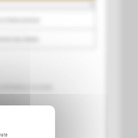
n à l'Opéra Comique
nction des USages
urs formations musicales.
vate