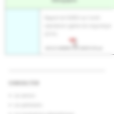
Bibliographie
Rapport de l'AERES sur l'unité :
Laboratoire Ligérien de Linguistique
(2010) :
CONSULTER
Les actions
Les partenaires