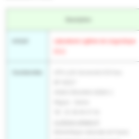
Description
Intitulé
Laboratoire Ligérien de Linguistique
(LLL)
Coordonnées
UFR LLSH Université d'Orl"ans
BP 46527
45065 ORLEANS CEDEX 2
Région : Centre
Tél : 02 38 49 47 04
LLL@univ-orleans.fr
Bibliothèque nationale de France