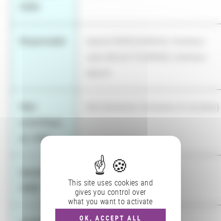
CNRS
Responsable
Gabriel BERGOUNIOUX, Directeur
Jean-Michel FOURNIER, directeur-
adjoint
Dépt.
SHS (Sciences humaines et sociales)
scientifique
du CNRS
Section du
34 - Sciences du langage
This site uses cookies and
CNRS
gives you control over
what you want to activate
OK, ACCEPT ALL