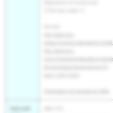
Département de l'Audiovisuel
75706 Paris cedex 13
Site web :
http://www.univ-
orleans.fr/ed/shs/laboratoires.html#
http://www.univ-
tours.fr/recherche/laboratoire-ligerien
de-linguistique-equipe-de-tours-lll-
tours--120115.kjsp
Présentation de l'annuaire du CNRS
Code unité
UMR 7270