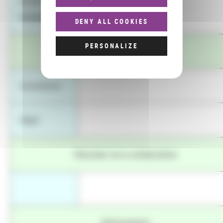
Année de
2012
fondation
DENY ALL COOKIES
PERSONALIZE
Relations avec la BnF
Convention
Objet
Résultats de la collaboration