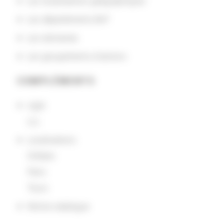
Les localisations géographiques
Les départements BnF
Les domaines
Les groupements d'actions
COMPLÉMENTS
sigle
LLL
Localisations
Orléans
Paris
Tours
Notice catalogue