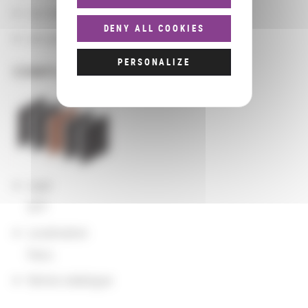
Les domaines
DENY ALL COOKIES
Les groupements d'actions
PERSONALIZE
COMPLÉMENTS
sigle
SFP
Localisation
Paris
Notice catalogue