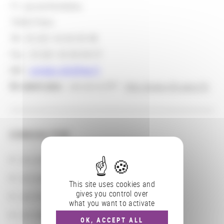
71, rue de Richelieu
75002 Paris
Tél. 33 (0)1 42 60 05 98
Fax : 33 (0)1 42 60 04 57
Mél :
contact.sfp@free.fr
En savoir plus
: site de la SFP :
http://www.sfp.asso.fr/
CONSULTER
Les actions
Les partenaires
This site uses cookies and
gives you control over
Les localisations géographiques
what you want to activate
Les départements BnF
OK, ACCEPT ALL