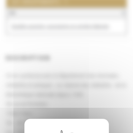
LES GROUPEMENTS : 1
NOM
Sociétés savantes, associations et comités hébergés
DESCRIPTION
Vit en symbiose avec le Département des monnaies,
médailles et antiques - ou Cabinet des médailles - de la
Bibliothèque nationale depuis 1945.
58 rue de Richelieu
75002 Paris
Tél. : 01 53 79 86 26 (répondeur)
Fax : 01 53 79 86 26