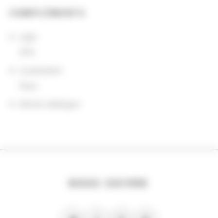
COMPLÉMENTS
sigle
SFN
Localisation
Paris
Notice catalogue
NOUS SUIVRE