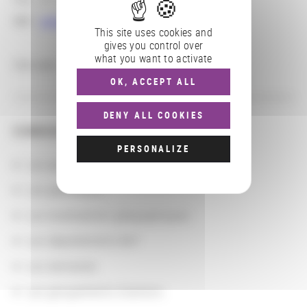
Mél :
president@sfnum.asso.fr
This site uses cookies and
gives you control over
what you want to activate
Site web :
http://www.sfnumismatique.org/
OK, ACCEPT ALL
DENY ALL COOKIES
CONSULTER
PERSONALIZE
Les actions
Les partenaires
Les localisations géographiques
Les départements BnF
Les domaines
Les groupements d'actions