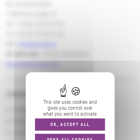
58, rue de Richelieu
75084 Paris Cedex 02
Tél. : 33 (0)1 42 60 27 05
Fax : 33 (0)1 42 60 27 65
Mél :
info@sht.asso.fr
En savoir plus
: site de l'association :
http://www.sht.asso.fr/
CONSULTER
This site uses cookies and
gives you control over
Les actions
what you want to activate
Les partenaires
OK, ACCEPT ALL
Les localisations géographiques
DENY ALL COOKIES