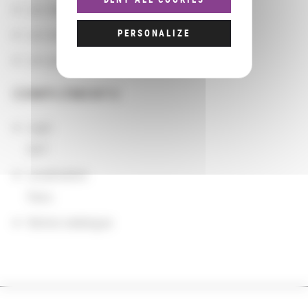
Les départements BnF
Les domaines
PERSONALIZE
Les groupements d'actions
COMPLÉMENTS
sigle
SHT
Localisation
Paris
Notice catalogue