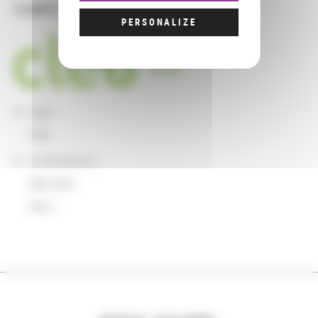
COMPLÉMENTS
PERSONALIZE
sigle
Cléo
Localisations
Marseille
Paris