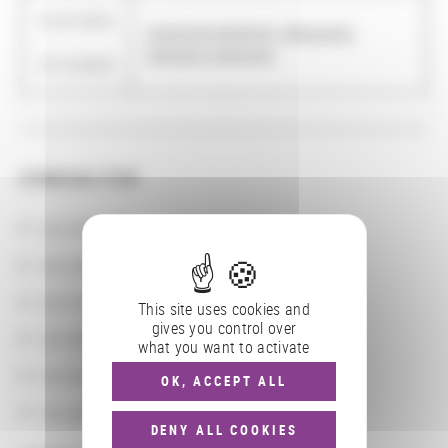
01/01/2010
Carnet de recherche : Manuscrits
-
japonais à peintures
31/12/2010
CONSULTER
Les actions
Les partenaires
Les localisations géographiques
This site uses cookies and
gives you control over
Les départements BnF
what you want to activate
Les domaines
OK, ACCEPT ALL
Les groupements d'actions
DENY ALL COOKIES