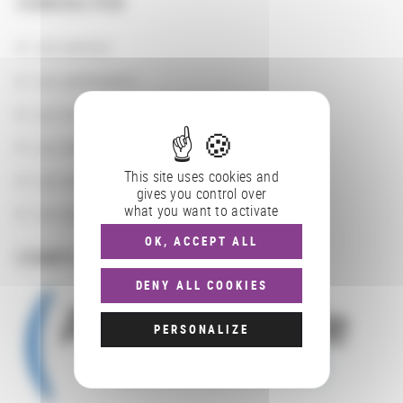
CONSULTER
Les actions
Les partenaires
Les localisations géographiques
Les départements BnF
This site uses cookies and
Les domaines
gives you control over
what you want to activate
Les groupements d'actions
OK, ACCEPT ALL
COMPLÉMENTS
DENY ALL COOKIES
PERSONALIZE