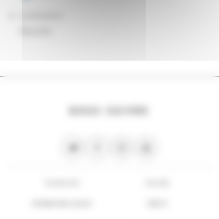
Localisation
Marseille
NOUS SUIVRE
PLAN DU SITE
FLUX RSS
INFORMATIONS LÉGALES
CRÉDITS