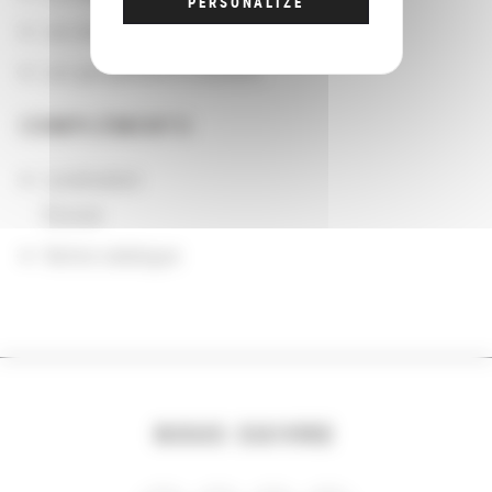
PERSONALIZE
Les domaines
Les groupements d'actions
COMPLÉMENTS
Localisation
Écosse
Notice catalogue
NOUS SUIVRE