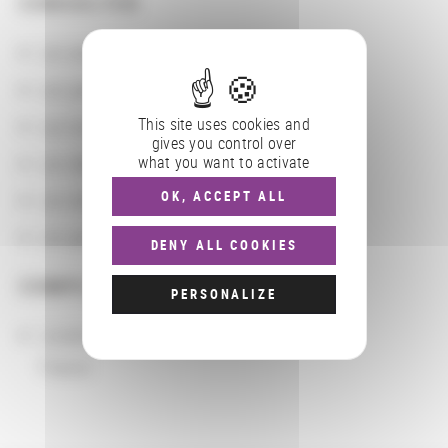
CONSULTER
Les actions
Les partenaires
This site uses cookies and
Les localisations géographiques
gives you control over
what you want to activate
Les départements BnF
OK, ACCEPT ALL
Les domaines
Les groupements d'actions
DENY ALL COOKIES
COMPLÉMENTS
PERSONALIZE
Localisation
France