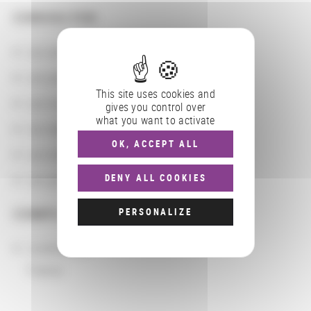
CONSULTER
Les actions
Les partenaires
This site uses cookies and
Les localisations géographiques
gives you control over
what you want to activate
Les départements BnF
OK, ACCEPT ALL
Les domaines
DENY ALL COOKIES
Les groupements d'actions
PERSONALIZE
COMPLÉMENTS
Localisation
France