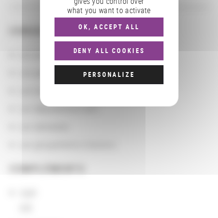
gives you control over
what you want to activate
OK, ACCEPT ALL
CONSULTER
DENY ALL COOKIES
Les actions
Les partenaires
PERSONALIZE
Les localisations géographiques
Les départements BnF
Les domaines
Les groupements d'actions
COMPLÉMENTS
sigle
AIB