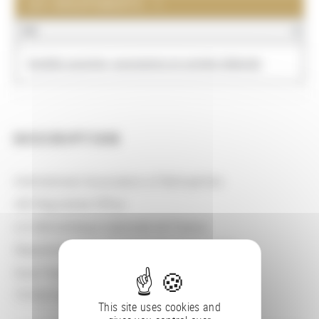
LES GROUPEMENTS : 1
NOM
Sociétés savantes, associations et comités hébergés
DESCRIPTION
International Association of Bibliophiles
AIB Registered Office
c/o Bibliothèque nationale de France
Département de la Réserve des livres rares
Quai François Mauriac
75706 Paris Cedex 13
This site uses cookies and