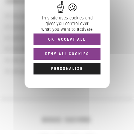
CONSULTER
Les actions
This site uses cookies and
gives you control over
Les partenaires
what you want to activate
Les localisations géographiques
OK, ACCEPT ALL
Les départements BnF
DENY ALL COOKIES
Les domaines
PERSONALIZE
Les groupements d'actions
NOUS SUIVRE