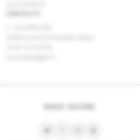
Fax 0153794120
CONTACTS
Lucie MAILLAND
Cheffe du service Philosophie, religion
33 (0)1 53 79 59 98
lucie.mailland@bnf.fr
NOUS SUIVRE