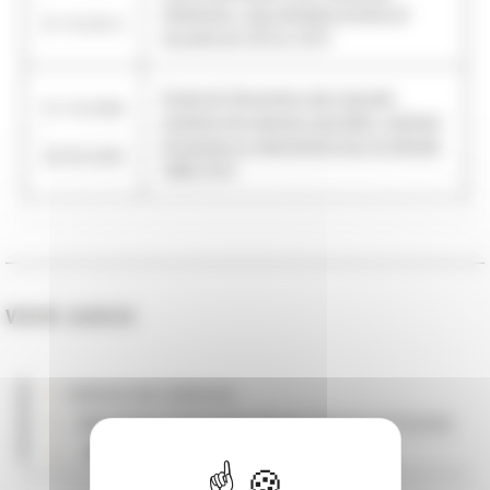
-
religieuses » des diocèses envahis et
01/10/2012
occupés de 1870 à 1873
Etude de l'illustration des manuels
01/10/2008
scolaires de sciences naturelles, sciences
-
physiques ou géographie pour la période
30/09/2009
1880-1914
VOIR AUSSI
direction des Collections
..
département Philosophie Histoire Sciences de l'homme
....
service Philosophie Religion