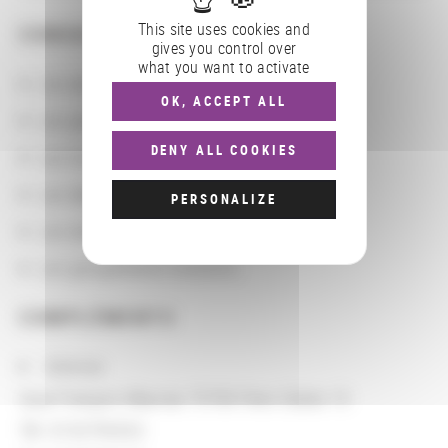
This site uses cookies and
CONSULTER
gives you control over
what you want to activate
Les actions
OK, ACCEPT ALL
Les partenaires
DENY ALL COOKIES
Les localisations géographiques
Les départements BnF
PERSONALIZE
Les domaines
Les groupements d'actions
COMPLÉMENTS
Adresse
Quai François-Mauriac 75706 Paris Cedex 13
Tél. 0153795053