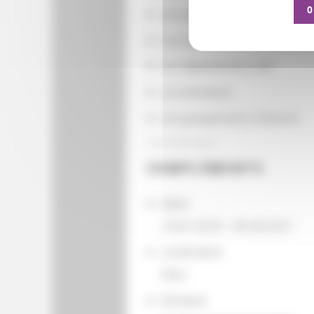
O
Les partenaires
Les localisations géographiq
Les départements BnF
Les domaines
Les groupements d'actions
COMPLÉMENTS
Dates
10/01/2018 - 09/30/2021
Localisation
Paris
Domaine