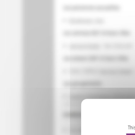
Les personnes accueillies
Bordenave, Ana
Les services BnF et leurs rôles
service Image
: lieu d'accueil
Les acteurs BnF et leurs rôles
Alain CAROU (
service Image
) 
Les groupements
Appel à chercheurs 2018-201
CONSULTER
Thi
Les actions