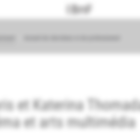
ovisuel
Accueil de chercheur et de professionnel
ris et Katerina Thomada
éma et arts multimédia