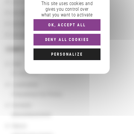
Les localisations géographiques
This site uses cookies and
gives you control over
Les départements BnF
what you want to activate
Les domaines
OK, ACCEPT ALL
Les groupements d'actions
DENY ALL COOKIES
COMPLÉMENTS
PERSONALIZE
Date
01/28/2016
Localisation
Chasseneuil-du-Poitou
Domaine
Bibliothéconomie
Nature