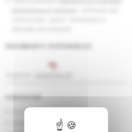
Françoise BOURDON (
département de l'Information
bibliographique et numérique
) : contribution avec
communication - gestion - Normalisation et
valorisation des ressources
DOCUMENTS DISPONIBLES
Programme :
Canopé_pgm.pdf
CONSULTER
Les actions
Les partenaires