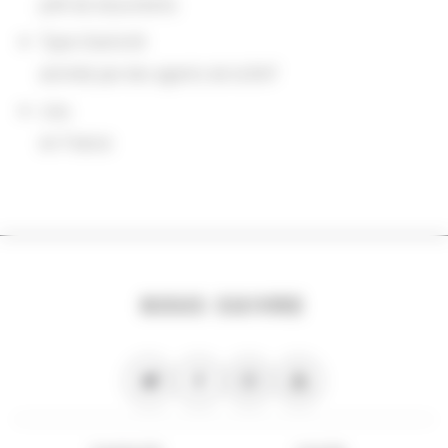
prêt de documents
Type d'activité
animée par des agents de la BnF
Lieu
en France
NOUS SUIVRE