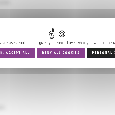
vantès
BLES
s site uses cookies and gives you control over what you want to acti
K, ACCEPT ALL
DENY ALL COOKIES
PERSONALI
 à Cervantes.pdf
ues