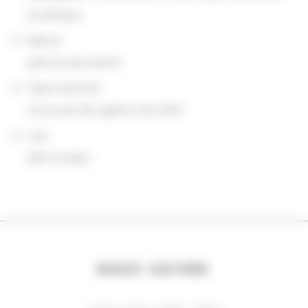
numérique
Nature
prêt de documents
Type d'activité
suivie par des agents de la BnF
Lieu
dans le pays
NOUS SUIVRE