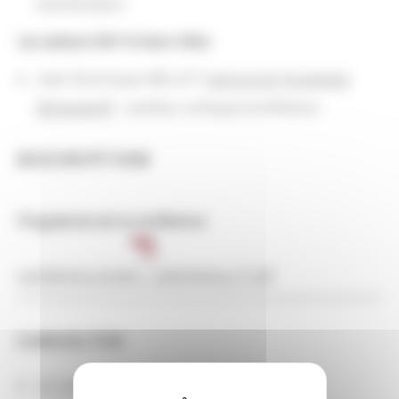
manifestation
Les acteurs BnF et leurs rôles
Jean-Dominique MELLOT (
service de l'Inventaire
rétrospectif
) : auditeur colloque/conférence
DESCRIPTION
Programme de la conférence
conference_poster_-_salamanca_v7.pdf
CONSULTER
Les actions