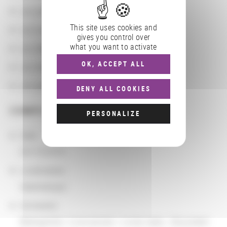
Les partenaires
This site uses cookies and
Les localisations géographiques
gives you control over
what you want to activate
Les départements BnF
OK, ACCEPT ALL
Les domaines
Les groupements d'actions
DENY ALL COOKIES
COMPLÉMENTS
PERSONALIZE
Date
03/15/2016
Localisation
Salamanque
Domaines
Bibliophilie / Livre ancien / Livres rares
,
Document