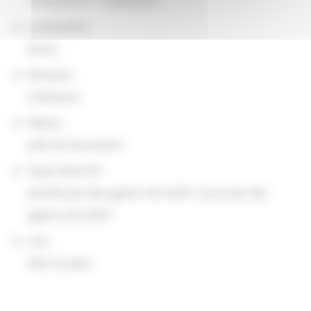
12/03/2015 - 12/04/2015
Localisation
Rome
Domaine
Littérature
Nature
prêt de documents
Type d'activité
animée par des agents de la BnF, suivie par des
agents de la BnF
Lieu
dans le pays