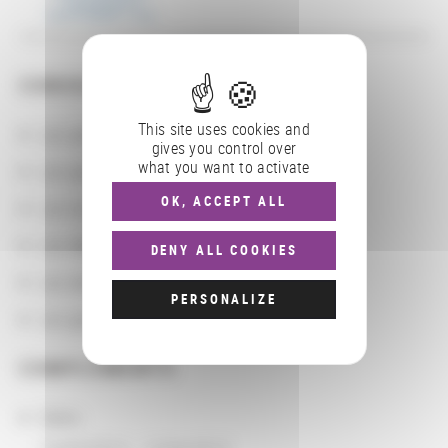
CONSULTER
This site uses cookies and
Les actions
gives you control over
what you want to activate
Les partenaires
OK, ACCEPT ALL
Les localisations géographiques
Les départements BnF
DENY ALL COOKIES
Les domaines
PERSONALIZE
Les groupements d'actions
COMPLÉMENTS
Dates