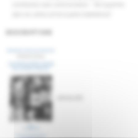
contribution avec communication - "De la gomme
dans les Lettres (et de la perte d'adhérence)"
DESCRIPTION
Lien au site