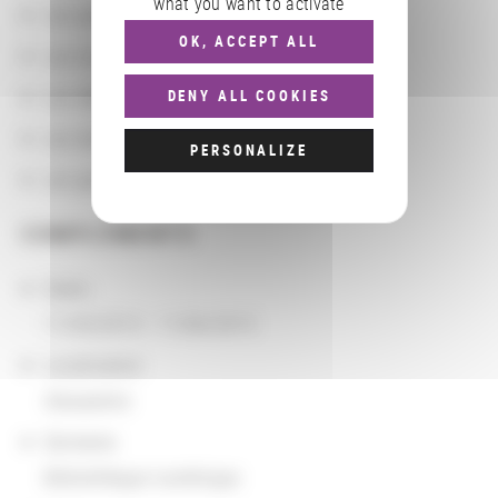
what you want to activate
Les partenaires
OK, ACCEPT ALL
Les localisations géographiques
Les départements BnF
DENY ALL COOKIES
Les domaines
PERSONALIZE
Les groupements d'actions
COMPLÉMENTS
Dates
11/05/2015 - 11/06/2015
Localisation
Alexandrie
Domaine
Bibliothèque numérique