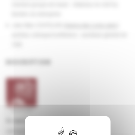
membre groupe de travail - rédacteur en chef du
Bulletin du bibliophile
Jean-Marc CHATELAIN (
réserve des Livres rares
) :
auditeur colloque/conférence - secrétaire général de
l'AIB
DESCRIPTION
En savoir plus
Lien au programme du congrès