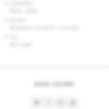
Localisations
Madrid
,
Tolède
Domaine
Bibliophilie / Livre ancien / Livres rares
Lieu
dans le pays
NOUS SUIVRE