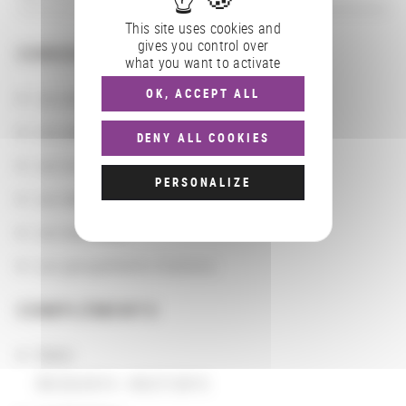
This site uses cookies and
gives you control over
CONSULTER
what you want to activate
OK, ACCEPT ALL
Les actions
Les partenaires
DENY ALL COOKIES
Les localisations géographiques
PERSONALIZE
Les départements BnF
Les domaines
Les groupements d'actions
COMPLÉMENTS
Dates
09/20/2015 - 09/27/2015