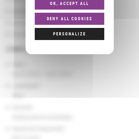
OK, ACCEPT ALL
Les départements BnF
DENY ALL COOKIES
Les domaines
Les groupements d'actions
PERSONALIZE
COMPLÉMENTS
Dates
01/01/2014 - 12/31/2014
Localisation
Paris
Domaine
Audiovisuel et multimédia
Source de financement
BnF et autre