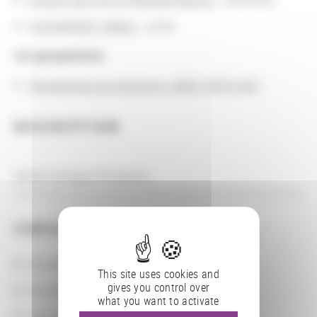
FLECKINGER, Hélène
: pilote
Les groupements
Programmes de recherche LABEX ARTS-H2H
DESCRIPTION
Centre Georges Pompidou
CONSULTER
Les actions
This site uses cookies and
gives you control over
Les partenaires
what you want to activate
Les localisations géographiques