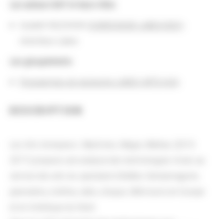
Les acteurs BnF et leurs rôles
Azadeh NILCHIANI (
CHERCHEUR LABEX/DCO
) :
chercheur Labex
Les groupements
Programmes de recherche LABEX ARTS-H2H
DESCRIPTION
Les Arts trompeurs. Machines, Magie, Médias (2015-
2017) propose une analyse des technologies mises au
service des arts du spectacle (théâtre, fantasmagorie,
panorama, cinéma, radio, disque, télévision) en Europe
et en Amérique du Nord.