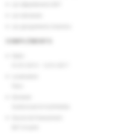
Les départements BnF
Les domaines
Les groupements d'actions
COMPLÉMENTS
Dates
01/01/2015 - 12/31/2017
Localisation
Paris
Domaine
Audiovisuel et multimédia
Source de financement
BnF et autre