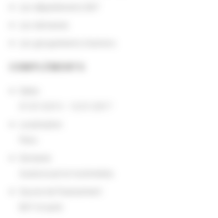
Les départements BnF
Les domaines
Les groupements d'actions
COMPLÉMENTS
Dates
01/01/2015 - 12/31/2017
Localisation
Paris
Domaine
Audiovisuel et multimédia
Source de financement
BnF et autre