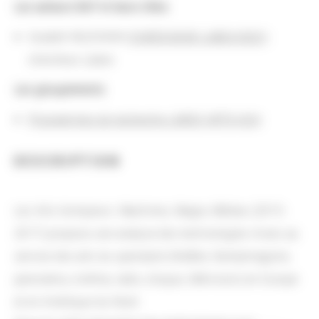
Les acteurs BnF et leurs rôles
Azadeh NILCHIANI (
CHERCHEUR LABEX/DCO
) :
chercheur Labex
Les groupements
Programmes de recherche LABEX ARTS-H2H
DESCRIPTION
Les Arts trompeurs. Machines, Magie, Médias (2015-
2017) propose une analyse des technologies mises au
service des arts du spectacle (théâtre, fantasmagorie,
panorama, cinéma, radio, disque, télévision) en Europe
et en Amérique du Nord.