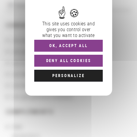
This site uses cookies and
CONSULTER
gives you control over
what you want to activate
Les actions
OK, ACCEPT ALL
Les partenaires
DENY ALL COOKIES
Les localisations géographiques
Les départements BnF
PERSONALIZE
Les domaines
Les groupements d'actions
COMPLÉMENTS
Date
09/09/2014