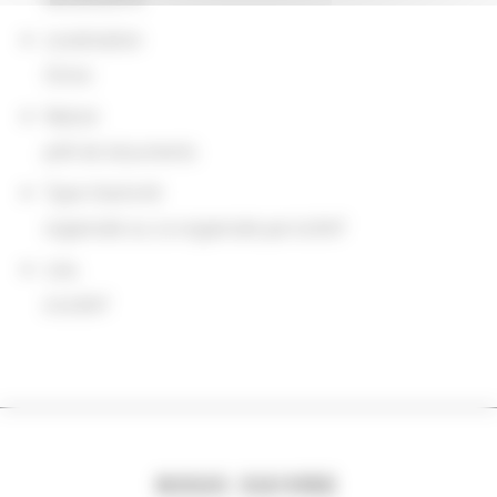
Localisation
Chine
Nature
prêt de documents
Type d'activité
organisée ou co-organisée par la BnF
Lieu
à la BnF
NOUS SUIVRE