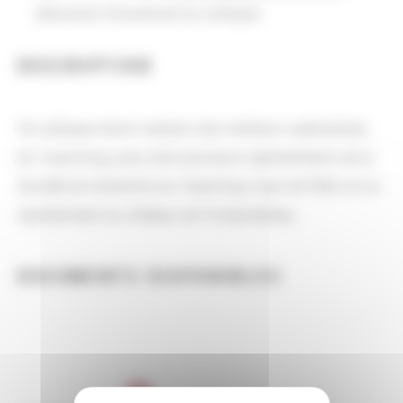
allocution d'ouverture du colloque
DESCRIPTION
Ce colloque réunit certains des meilleurs spécialistes
du
Yuanming yuan
, dont plusieurs représentants de la
Société de recherche du Yuanming Yuan
de Pékin et un
représentant
du château de Fontainebleau.
DOCUMENTS DISPONIBLES