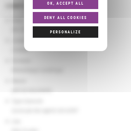
OK, ACCEPT ALL
COMPLÉMENTS
DENY ALL COOKIES
Dates
09/10/2014 - 09/12/2014
PERSONALIZE
Localisation
Londres
Domaine
Bibliothèque numérique
Nature
prêt de documents
Type d'activité
suivie par des agents de la BnF
Lieu
dans le pays