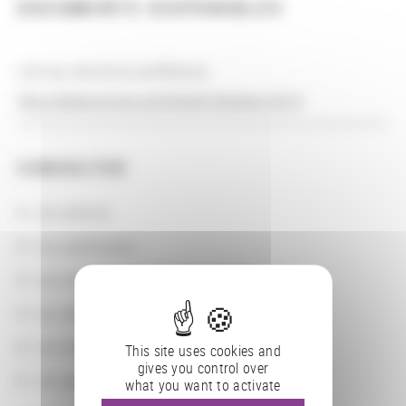
DOCUMENTS DISPONIBLES
Lien au site de la conférence :
http://www.city.ac.uk/digital-libraries-2014
CONSULTER
Les actions
Les partenaires
Les localisations géographiques
Les départements BnF
Les domaines
This site uses cookies and
gives you control over
Les groupements d'actions
what you want to activate