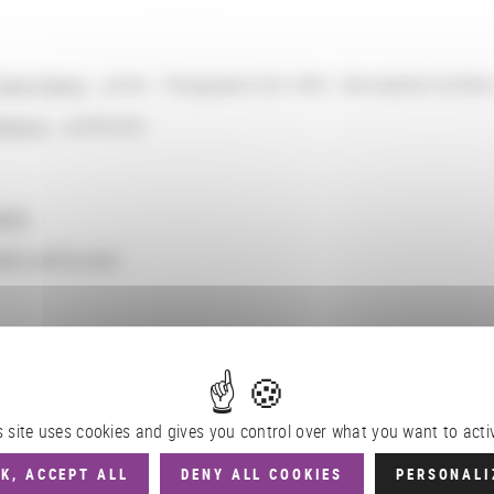
Saint-Denis
: pilote : Paragraphe (EA 349) : Bernadette Dufrên
tations
: partenaire
ABEX
ABEX ARTS-H2H
s site uses cookies and gives you control over what you want to acti
ues
K, ACCEPT ALL
DENY ALL COOKIES
PERSONALI