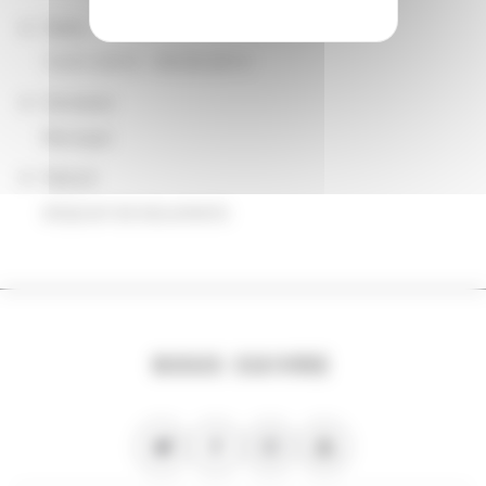
Dates
10/01/2010 - 09/30/2013
Domaine
Musique
Nature
emprunt de documents
NOUS SUIVRE