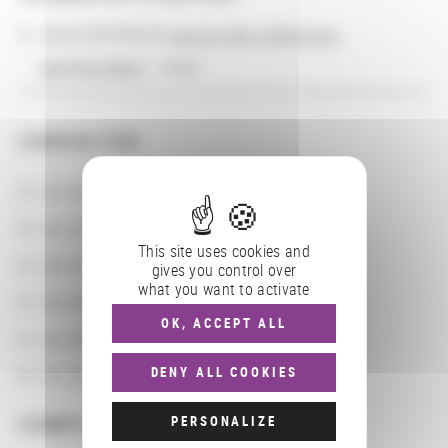
Cécile REYNAUD (
service des Collections
patrimoniales
) : tuteur
CONSULTER
Les actions
Les partenaires
This site uses cookies and
Les localisations géographiques
gives you control over
what you want to activate
Les départements BnF
OK, ACCEPT ALL
Les domaines
DENY ALL COOKIES
Les groupements d'actions
PERSONALIZE
COMPLÉMENTS