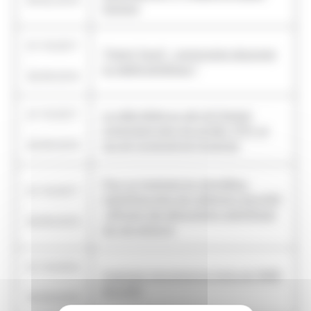
09/02/2018
Scimone
01/10/2017
"French Touch" : construction discursive
-
ou réalité esthétique ?
30/09/2018
01/10/2017
La vidéo légère au sein de l'espace
-
universitaire dans les années 1970. Le
30/09/2018
cas de l'université de Vincennes
Pour un inventaire du merveilleux-
01/10/2017
scientifique dans les collections de la BnF
-
: diffusion des découvertes scientifiques
30/09/2018
par ses textes et
01/10/2016
Inventaire transversal du fonds de l'IMEB
-
de la BnF
30/09/2019