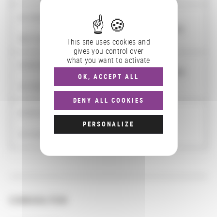
01/10/2015
-
Les discours sur le roman adolescent
30/11/2018
This site uses cookies and
gives you control over
what you want to activate
01/01/2015
Les Arts trompeurs. Machines, Magie,
-
OK, ACCEPT ALL
Médias
31/12/2017
DENY ALL COOKIES
01/01/2013
-
Vidéo des premiers temps
PERSONALIZE
31/12/2013
CONSULTER