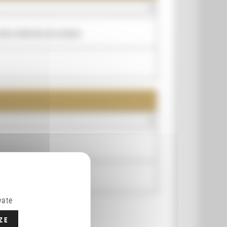
) des matrices de sceaux
vate
ZE