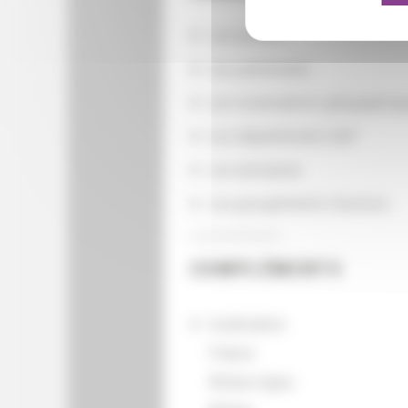
Les actions
Les partenaires
Les localisations géographiq
Les départements BnF
Les domaines
Les groupements d'actions
COMPLÉMENTS
localisation
France
Rhône-Alpes