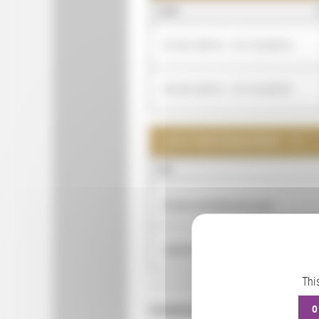
QUAND
01/01/2014 - 31/12/2014
01/01/2013 - 31/12/2015
LES PARTENAIRES : 2
NOM
École centrale de Lyon
Laboratoire de tribologie et d
Thi
CONSULTER
O