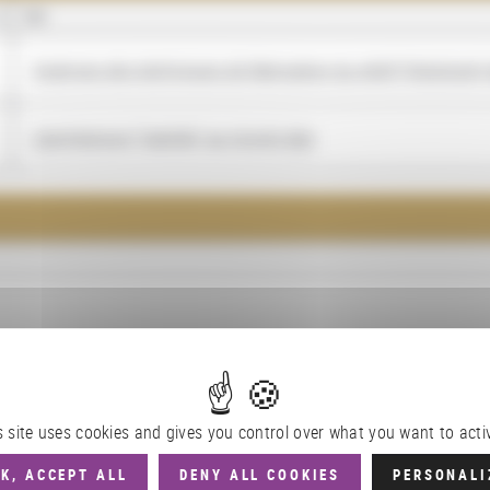
NOM
Analyses des techniques de fabrication du relief (tribologie
L'architecture "habitée" au moyen âge
ynamique des systèmes
s site uses cookies and gives you control over what you want to acti
K, ACCEPT ALL
DENY ALL COOKIES
PERSONALI