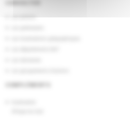
CONSULTER
Les actions
Les partenaires
Les localisations géographiques
Les départements BnF
Les domaines
Les groupements d'actions
COMPLÉMENTS
localisation
Afrique du Sud