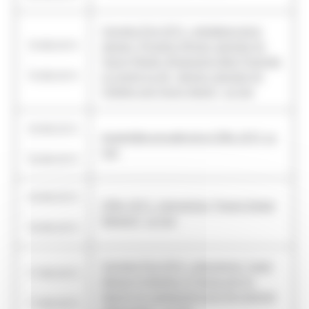
Congrès IFLA 2015 : présidence de la
19/08/2015
session "Dynamic African Libraries for
-
Young People: Showcasing Best Practices
19/08/2015
to Inspire Us All - Section Libraries for
Children and Young Adults", Le Cap
18/08/2015
Assemblée annuelle de la CDNL 2015, Le
-
Cap
18/08/2015
18/08/2015
CDNL 2015 : intervention "French Digital
-
Netword", Le Cap
18/08/2015
Congrès IFLA 2015 : intervention "Legal
17/08/2015
deposit of ebooks in France and its
-
bearing on cataloguing and the national
17/08/2015